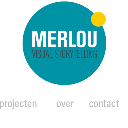
projecten
over
contact