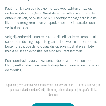
Patiënten krijgen een boekje met zoekopdrachten om zo op
ondekkingstocht te gaan. Naast dat er van alles over Breda te
ontdekken valt, ontwikkelde ik 10 hoofdpersonages die in elke
illustratie terug komen en verspreid over de 8 illustraties een
verhaal vertellen.
Volg bijvoorbeeld Pieter en Maartje die elkaar leren kennen, al
suppend in de singel op date gaan en trouwen in het kasteel net
buiten Breda, Joe de fotograaf die op elke illustratie een foto
maakt en in een expositie het eind resultaat laat zien.
Een speurtocht voor volwassenen die de witte gangen meer
kleur geeft en daarnaast een bijdrage levert aan de oriëntatie op
de afdeling.
Oprdachtgever: Amphia ziekenhuis Breda
|
onderzoek naar het effect van bewegen
op herstel:
Maud van den Oord
|
uitvoering prints:
Muurprint
|
fotografie: Lieke
Neuman